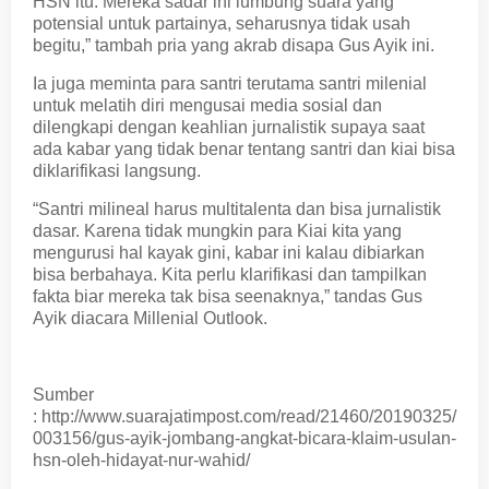
HSN itu. Mereka sadar ini lumbung suara yang
potensial untuk partainya, seharusnya tidak usah
begitu,” tambah pria yang akrab disapa Gus Ayik ini.
Ia juga meminta para santri terutama santri milenial
untuk melatih diri mengusai media sosial dan
dilengkapi dengan keahlian jurnalistik supaya saat
ada kabar yang tidak benar tentang santri dan kiai bisa
diklarifikasi langsung.
“Santri milineal harus multitalenta dan bisa jurnalistik
dasar. Karena tidak mungkin para Kiai kita yang
mengurusi hal kayak gini, kabar ini kalau dibiarkan
bisa berbahaya. Kita perlu klarifikasi dan tampilkan
fakta biar mereka tak bisa seenaknya,” tandas Gus
Ayik diacara Millenial Outlook.
Sumber
: http://www.suarajatimpost.com/read/21460/20190325/
003156/gus-ayik-jombang-angkat-bicara-klaim-usulan-
hsn-oleh-hidayat-nur-wahid/