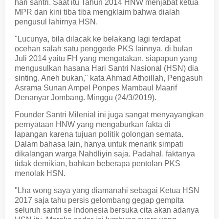
hari santri. Saat itu Tahun 2014 HNW menjabat ketua
MPR dan kini tiba tiba mengklaim bahwa dialah
pengusul lahirnya HSN.
"Lucunya, bila dilacak ke belakang lagi terdapat
ocehan salah satu penggede PKS lainnya, di bulan
Juli 2014 yaitu FH yang mengatakan, siapapun yang
mengusulkan hasana Hari Santri Nasional (HSN) dia
sinting. Aneh bukan," kata Ahmad Athoillah, Pengasuh
Asrama Sunan Ampel Ponpes Mambaul Maarif
Denanyar Jombang. Minggu (24/3/2019).
Founder Santri Milenial ini juga sangat menyayangkan
pernyataan HNW yang mengaburkan fakta di
lapangan karena tujuan politik golongan semata.
Dalam bahasa lain, hanya untuk menarik simpati
dikalangan warga Nahdliyin saja. Padahal, faktanya
tidak demikian, bahkan beberapa pentolan PKS
menolak HSN.
"Lha wong saya yang diamanahi sebagai Ketua HSN
2017 saja tahu persis gelombang gegap gempita
seluruh santri se Indonesia bersuka cita akan adanya