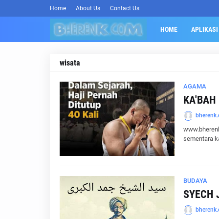
Home
About Us
Contact Us
HOME
APLIKASI
wisata
AGAMA
KA'BAH
bherenk
www.bherenk
sementara k
BUDAYA
SYECH 
bherenk