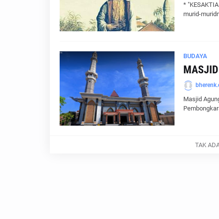
* "KESAKTIAN
murid-murid
BUDAYA
MASJID
bherenk
Masjid Agung
Pembongkar
TAK AD