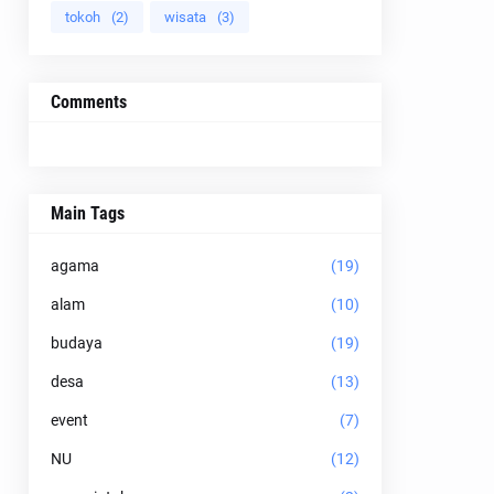
tokoh
(2)
wisata
(3)
Comments
Main Tags
agama
(19)
alam
(10)
budaya
(19)
desa
(13)
event
(7)
NU
(12)