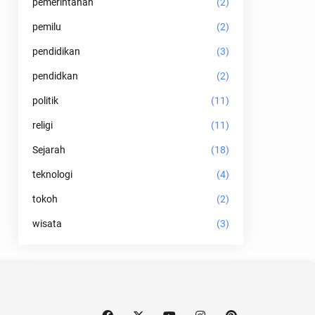
pemerintahan
(2)
pemilu
(2)
pendidikan
(3)
pendidkan
(2)
politik
(11)
religi
(11)
Sejarah
(18)
teknologi
(4)
tokoh
(2)
wisata
(3)