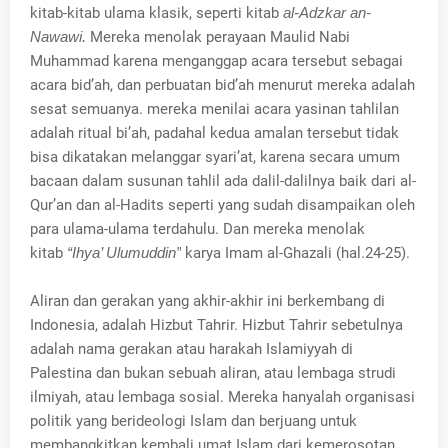
kitab-kitab ulama klasik, seperti kitab
al-Adzkar an-
Nawawi.
Mereka menolak perayaan Maulid Nabi
Muhammad karena menganggap acara tersebut sebagai
acara bid’ah, dan perbuatan bid’ah menurut mereka adalah
sesat semuanya. mereka menilai acara yasinan tahlilan
adalah ritual bi’ah, padahal kedua amalan tersebut tidak
bisa dikatakan melanggar syari’at, karena secara umum
bacaan dalam susunan tahlil ada dalil-dalilnya baik dari al-
Qur’an dan al-Hadits seperti yang sudah disampaikan oleh
para ulama-ulama terdahulu. Dan mereka menolak
kitab
“Ihya’ Ulumuddin”
karya Imam al-Ghazali (hal.24-25).
Aliran dan gerakan yang akhir-akhir ini berkembang di
Indonesia, adalah Hizbut Tahrir. Hizbut Tahrir sebetulnya
adalah nama gerakan atau harakah Islamiyyah di
Palestina dan bukan sebuah aliran, atau lembaga strudi
ilmiyah, atau lembaga sosial. Mereka hanyalah organisasi
politik yang berideologi Islam dan berjuang untuk
membangkitkan kembali umat Islam dari kemerosotan,